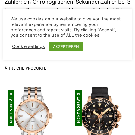
Zähler: ein Chronographen-Sekundenzähler bei 3
Uhr, ein Chronographen-Minutenzähler bei 6 Uhr
und eine Wochentag-Anzeige bei 9 Uhr. Zudem
We use cookies on our website to give you the most
relevant experience by remembering your
befindet sich bei 4 Uhr ein Datumsfenster,
preferences and repeat visits. By clicking “Accept”,
welches durch den dezenten Kontrast gut
you consent to the use of ALL the cookies.
ablesbar ist.
Cookie settings
AKZEPTIEREN
ÄHNLICHE PRODUKTE
NICHT VORRÄTIG
NICHT VORRÄTIG