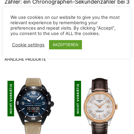
Zähler: ein Chronographen-Sekundenzähler bei 3
Uhr, ein Chronographen-Minutenzähler bei 9 Uhr
We use cookies on our website to give you the most
und ein Stundenzähler bei 6 Uhr. Zudem befindet
relevant experience by remembering your
sich bei 4 Uhr ein Datumsfenster, welches durch
preferences and repeat visits. By clicking “Accept”,
you consent to the use of ALL the cookies.
den dezenten Kontrast gut ablesbar ist.
Cookie settings
AKZEPTIEREN
ÄHNLICHE PRODUKTE
NICHT VORRÄTIG
NICHT VORRÄTIG